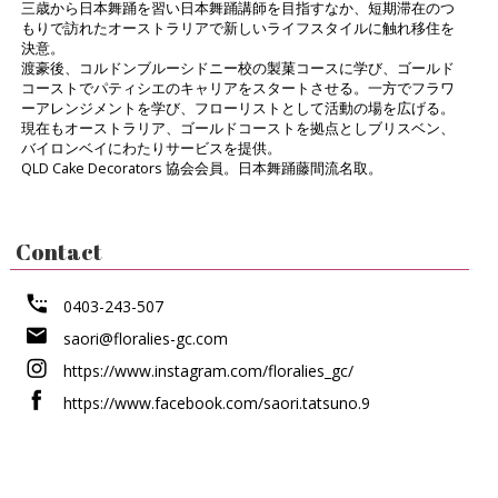
三歳から日本舞踊を習い日本舞踊講師を目指すなか、短期滞在のつ
もりで訪れたオーストラリアで新しいライフスタイルに触れ移住を
決意。
渡豪後、コルドンブルーシドニー校の製菓コースに学び、ゴールド
コーストでパティシエのキャリアをスタートさせる。一方でフラワ
ーアレンジメントを学び、フローリストとして活動の場を広げる。
現在もオーストラリア、ゴールドコーストを拠点としブリスベン、
バイロンベイにわたりサービスを提供。
QLD Cake Decorators 協会会員。日本舞踊藤間流名取。
Contact
0403-243-507
saori@floralies-gc.com
https://www.instagram.com/floralies_gc/
https://www.facebook.com/saori.tatsuno.9