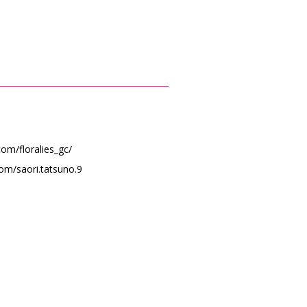
om/floralies_gc/
om/saori.tatsuno.9