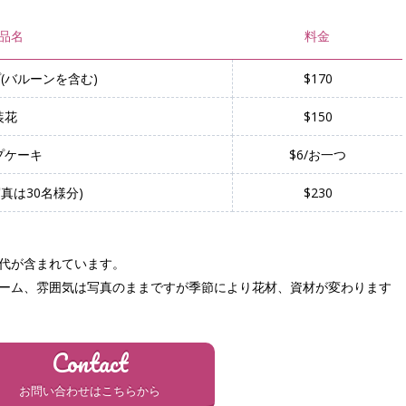
品名
料金
(バルーンを含む)
$170
装花
$150
プケーキ
$6/お一つ
真は30名様分)
$230
代が含まれています。
ーム、雰囲気は写真のままですが季節により花材、資材が変わります
Contact
お問い合わせはこちらから