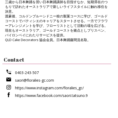
三歳から日本舞踊を習い日本舞踊講師を目指すなか、短期滞在のつ
もりで訪れたオーストラリアで新しいライフスタイルに触れ移住を
決意。
渡豪後、コルドンブルーシドニー校の製菓コースに学び、ゴールド
コーストでパティシエのキャリアをスタートさせる。一方でフラワ
ーアレンジメントを学び、フローリストとして活動の場を広げる。
現在もオーストラリア、ゴールドコーストを拠点としブリスベン、
バイロンベイにわたりサービスを提供。
QLD Cake Decorators 協会会員。日本舞踊藤間流名取。
Contact
0403-243-507
saori@floralies-gc.com
https://www.instagram.com/floralies_gc/
https://www.facebook.com/saori.tatsuno.9