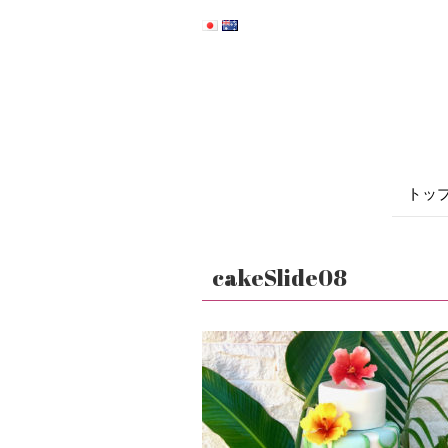
トッ
cakeSlide08