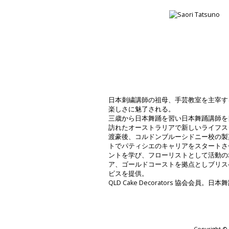
日本刺繍講師の祖母、手芸教室を主宰す
楽しさに魅了される。
三歳から日本舞踊を習い日本舞踊講師を
訪れたオーストラリアで新しいライフス
渡豪後、コルドンブルーシドニー校の製
トでパティシエのキャリアをスタートさ
ントを学び、フローリストとして活動の
ア、ゴールドコーストを拠点としブリス
ビスを提供。
QLD Cake Decorators 協会会員。
Copyright © 