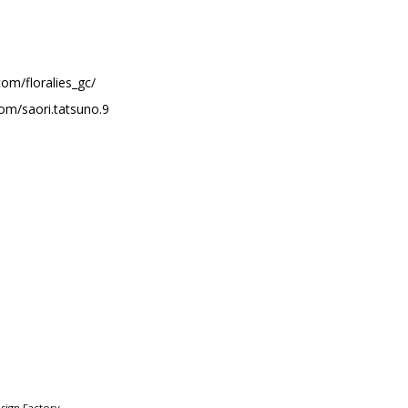
om/floralies_gc/
om/saori.tatsuno.9
ign Factory
.