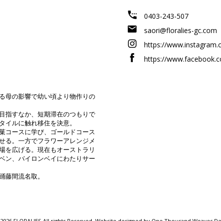
0403-243-507
saori@floralies-gc.com
https://www.instagram.c
https://www.facebook.c
る母の影響で幼い頃より物作りの
目指すなか、短期滞在のつもりで
タイルに触れ移住を決意。
菓コースに学び、ゴールドコース
せる。一方でフラワーアレンジメ
場を広げる。現在もオーストラリ
ベン、バイロンベイにわたりサー
日本舞踊藤間流名取。
2026 FLORALIES All rights Reserved. Website designed by
One Thousand Weaves Des