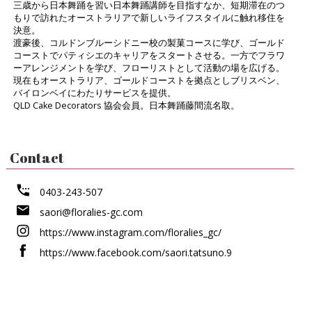
三歳から日本舞踊を習い日本舞踊講師を目指すなか、短期滞在のつ
もりで訪れたオーストラリアで新しいライフスタイルに触れ移住を
決意。
渡豪後、コルドンブルーシドニー校の製菓コースに学び、ゴールド
コーストでパティシエのキャリアをスタートさせる。一方でフラワ
ーアレンジメントを学び、フローリストとして活動の場を広げる。
現在もオーストラリア、ゴールドコーストを拠点としブリスベン、
バイロンベイにわたりサービスを提供。
QLD Cake Decorators 協会会員。日本舞踊藤間流名取。
Contact
0403-243-507
saori@floralies-gc.com
https://www.instagram.com/floralies_gc/
https://www.facebook.com/saori.tatsuno.9